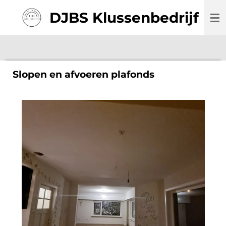
Ga
DJBS Klussenbedrijf
direct
naar
de
hoofdinhoud
Slopen en afvoeren plafonds