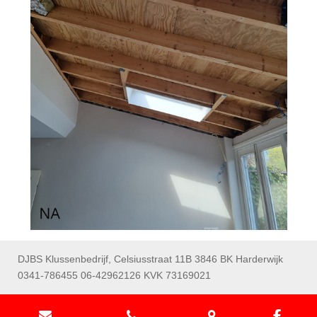
DJBS Klussenbedrijf, Celsiusstraat 11B 3846 BK Harderwijk
0341-786455 06-42962126 KVK 73169021