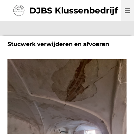
Ga
DJBS Klussenbedrijf
direct
naar
de
hoofdinhoud
Stucwerk verwijderen en afvoeren