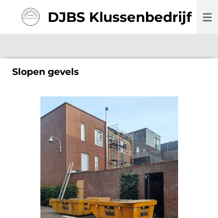
Ga
DJBS Klussenbedrijf
direct
naar
de
hoofdinhoud
Slopen gevels